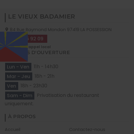
LE VIEUX BADAMIER
84 Rue Raymond Mondon
97419
LA POSSESSION
09 70 35 92 09
HEURES D'OUVERTURE
Lun - Ven
11h - 14h30
Mar - Jeu
18h - 21h
Ven
18h - 23h30
Sam - Dim
Privatisation du restaurant
uniquement.
À PROPOS
Accueil
Contactez-nous